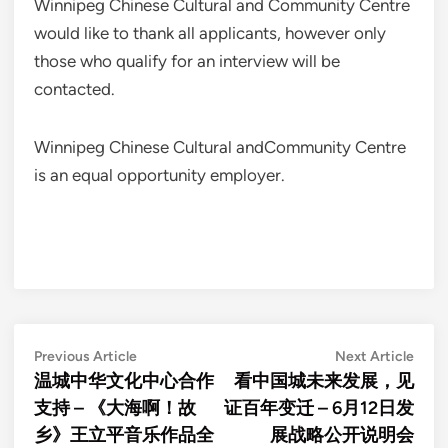
Winnipeg Chinese Cultural and Community Centre
would like to thank all applicants, however only
those who qualify for an interview will be
contacted.
Winnipeg Chinese Cultural andCommunity Centre
is an equal opportunity employer.
Post
Previous
Next
Previous Article
Next Article
article:
artic
温城中华文化中心合作
看中国城未来发展，见
navigation
支持 – 《大海啊！故
证百年变迁 – 6月12日发
乡》王立平音乐作品全
展战略公开说明会