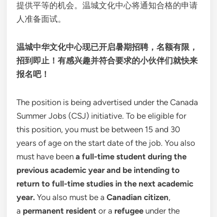
提供平等的机会。温城文化中心将通知合格的申请
人准备面试。
温城中华文化中心现已开启暑期招聘，名额有限，
招到即止！有感兴趣并符合要求的小伙伴们就快来
报名吧！
The position is being advertised under the Canada
Summer Jobs (CSJ) initiative. To be eligible for
this position, you must be between 15 and 30
years of age on the start date of the job. You also
must have been
a full-time student during the
previous academic year and be intending to
return to full-time studies in the next academic
year.
You also must be a
Canadian citizen
,
a
permanent resident
or a
refugee
under the