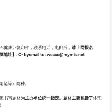
巴健康证复印件，联系电话，电邮后，
请上网报名
页地址】
.
Or byemail to:
wcccc@mymts.net
钢笔等）两种。
但书写题材为
主办单位统一指定
。题材主要包括了
体现
）