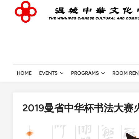
Skip
to
content
HOME
EVENTS
PROGRAMS
ROOM REN
2019曼省中华杯书法大赛