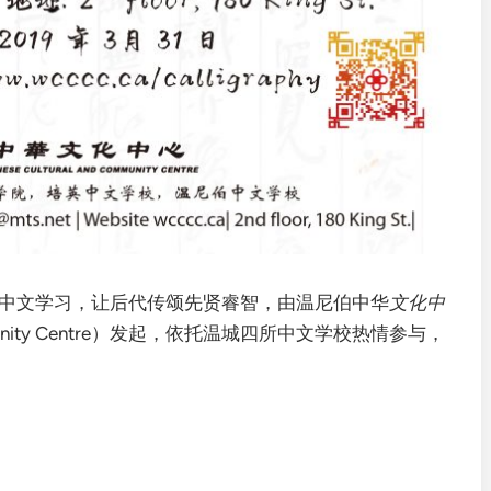
中文学习，让后代传颂先贤睿智，由温尼伯中华
文化中
e Community Centre）发起，依托温城四所中文学校热情参与，