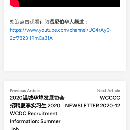
欢迎点击观看订阅
温尼伯华人频道
：
https://www.youtube.com/channel/UC4rAy0-
2zf7823_IRmCa31A
Post
Previous
Next
Previous Article
Next Article
article:
artic
2020温城华埠发展协会
WCCCC
navigation
招聘夏季实习生 2020
NEWSLETTER 2020-12
WCDC Recruitment
Information: Summer
Job